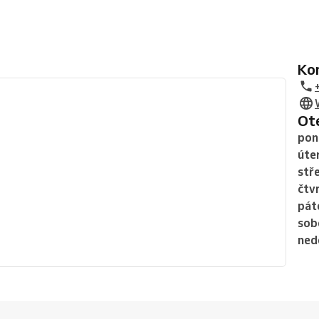
K
O
pon
úte
stř
čtv
pát
sob
ned